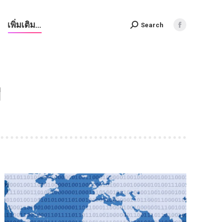
เพิ่มเติม…
Search
Search:
Facebook
page
opens
in
new
ี
window