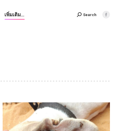
เพิ่มเติม…
Search
Search:
Facebook
page
opens
in
new
window