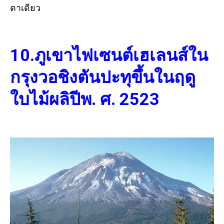
ตาเดียว
10.ภูเขาไฟเซนต์เฮเลนส์ใน
กรุงวอชิงตันปะทุขึ้นในฤดู
ใบไม้ผลิปีพ. ศ. 2523