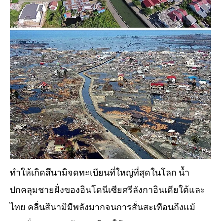
ทำให้เกิดสึนามิจดทะเบียนที่ใหญ่ที่สุดในโลก น้ำ
ปกคลุมชายฝั่งของอินโดนีเซียศรีลังกาอินเดียใต้และ
ไทย คลื่นสึนามิมีพลังมากจนการสั่นสะเทือนถึงแม้