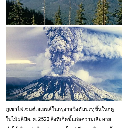
ภูเขาไฟเซนต์เฮเลนส์ในกรุงวอชิงตันปะทุขึ้นในฤดู
ใบไม้ผลิปีพ. ศ. 2523 สิ่งที่เกิดขึ้นก่อความเสียหาย