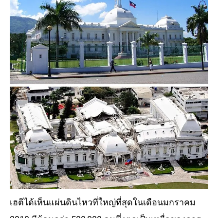
เฮติได้เห็นแผ่นดินไหวที่ใหญ่ที่สุดในเดือนมกราคม